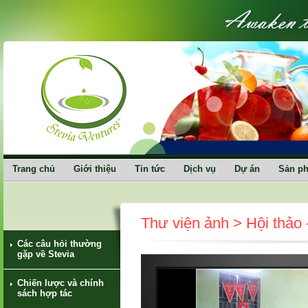
Trang chủ
Giới thiệu
Tin tức
Dịch vụ
Dự án
Sản p
Thư viện ảnh > Hội thảo 
Các câu hỏi thường
gặp về Stevia
Chiến lược và chính
sách hợp tác