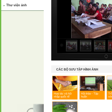
Thư viện ảnh
CÁC BỘ SƯU TẬP HÌNH ẢNH
Hợp tác và hội
Hội thảo - Tập
Tr
nhập quốc tế
huấn
só