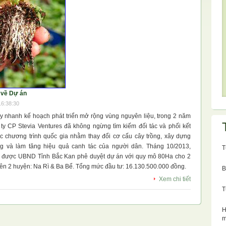
 về Dự án
16:38:30
y nhanh kế hoạch phát triển mở rộng vùng nguyên liệu, trong 2 năm
ty CP Stevia Ventures đã không ngừng tìm kiếm đối tác và phối kết
c chương trình quốc gia nhằm thay đổi cơ cấu cây trồng, xây dựng
g và làm tăng hiệu quả canh tác của người dân. Tháng 10/2013,
T
ã được UBND Tỉnh Bắc Kan phê duyệt dự án với quy mô 80Ha cho 2
trên 2 huyện: Na Rì & Ba Bể. Tổng mức đầu tư: 16.130.500.000 đồng.
B
Xem chi tiết
T
H
m