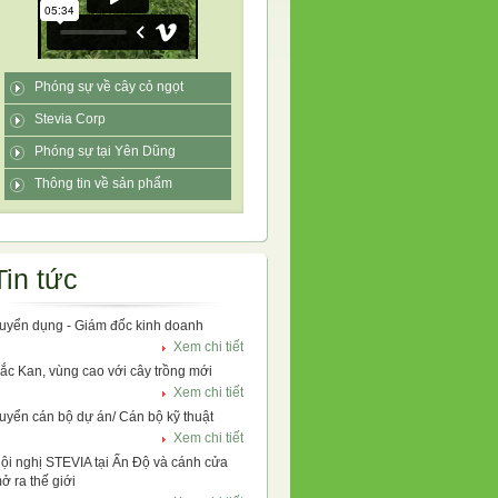
Phóng sự về cây cỏ ngọt
Stevia Corp
Phóng sự tại Yên Dũng
Thông tin về sản phẩm
Tin tức
uyển dụng - Giám đốc kinh doanh
Xem chi tiết
ắc Kan, vùng cao với cây trồng mới
Xem chi tiết
uyển cán bộ dự án/ Cán bộ kỹ thuật
Xem chi tiết
ội nghị STEVIA tại Ấn Độ và cánh cửa
ở ra thế giới