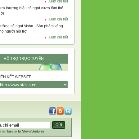
Xem chi tiết
ưa thương hiệu cỏ ngọt vươn tầm thế
iới
Xem chi tiết
ường cỏ ngọt Aisha - Sản phẩm vàng
ho người nội trợ
Xem chi tiết
HỖ TRỢ TRỰC TUYẾN
IÊN KẾT WEBSITE
GỬI
hận bản tin từ SteviaVentures