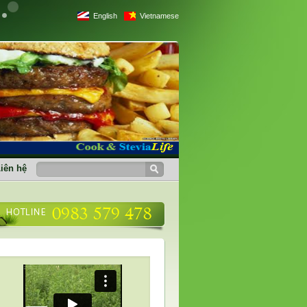
English
Vietnamese
iên hệ