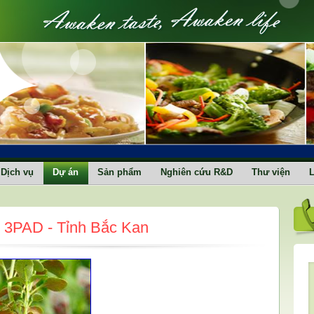
Dịch vụ
Dự án
Sản phẩm
Nghiên cứu R&D
Thư viện
L
 3PAD - Tỉnh Bắc Kan