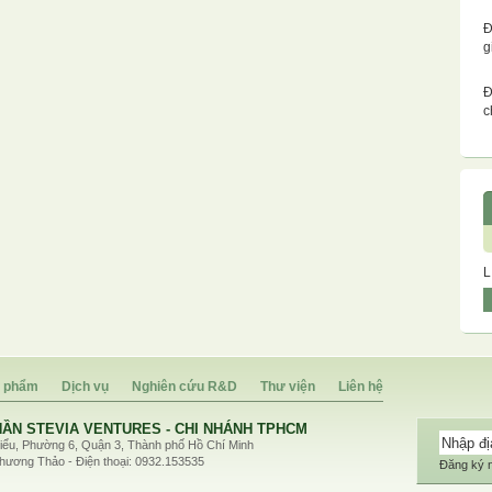
Đ
g
Đ
c
L
 phẩm
Dịch vụ
Nghiên cứu R&D
Thư viện
Liên hệ
ES - CHI NHÁNH TPHCM
ành phố Hồ Chí Minh
0932.153535
Đăng ký n