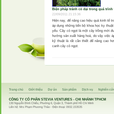
Biện pháp tránh cỏ dại trong quá trình 
22/09/2011 21:15:36
Hiện nay, để nâng cao hiệu quả kinh tế t
áp dụng những tiến bộ khoa học ky thuật 
yếu. Cây cỏ ngọt là một cây trồng mới đ
hướng sản xuất hàng hoá, do vậy việc 
kỹ thuật là rất cần thiết để nâng cao h
canh cây cỏ ngọt.
Trang chủ
Giới thiệu
Dự án
Sản phẩm
Dịch vụ
Nghiên cứ
CÔNG TY CỔ PHẦN STEVIA VENTURES - CHI NHÁNH TPHCM
130 Nguyễn Đình Chiểu, Phường 6, Quận 3, Thành phố Hồ Chí Minh
Liên hệ: Mrs Phạm Phương Thảo - Điện thoại: 0932.153535