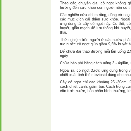
Theo các chuyên gia, cỏ ngọt không g
hưởng đến sức khỏe con người nên có th
Các nghiên cứu chỉ ra rằng, dùng cỏ ngọ
các mục đích cải thiện sức khỏe. Ngoài 
ứng dụng từ cây cỏ ngọt này. Cụ thể, c
huyết, giãn mạch để lưu thông khí huyết
thai.
Thử nghiệm trên người ở các nước phát t
tục nước cỏ ngọt giúp giảm 9,5% huyết á
Để chữa đái tháo đường mỗi lần uống 2,5
ngày.
Chữa béo phì bằng cách uống 3 - 4g/lần, 
Ngoài ra, cỏ ngọt được ứng dụng trong vi
chiết xuất tinh thể steviosid dùng cho nh
Cây cỏ ngọt chỉ cao khoảng 25 -30cm. Có
cách chiết cành, giâm bụi. Cách trồng cù
cần tưới nước, bón phân bình thường, k