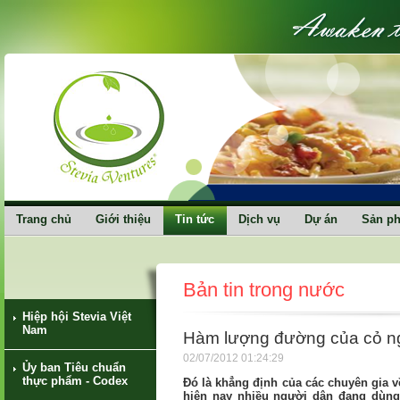
Trang chủ
Giới thiệu
Tin tức
Dịch vụ
Dự án
Sản p
Bản tin trong nước
Hiệp hội Stevia Việt
Nam
Hàm lượng đường của cỏ ng
02/07/2012 01:24:29
Ủy ban Tiêu chuẩn
thực phẩm - Codex
Đó là khẳng định của các chuyên gia về
hiện nay nhiều người dân đang dùng