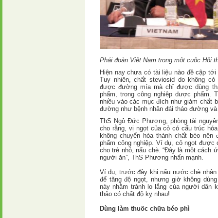
Phái đoàn Việt Nam trong một cuộc Hội th
Hiện nay chưa có tài liệu nào đề cập tới
Tuy nhiên, chất steviosid do không có
được đường mía mà chỉ được dùng th
phẩm, trong công nghiệp dược phẩm. 
nhiều vào các mục đích như giảm chất b
đường như bệnh nhân đái tháo đường và 
ThS Ngô Đức Phương, phòng tài nguyên 
cho rằng, vị ngọt của cỏ có cấu trúc hó
không chuyển hóa thành chất béo nên 
phẩm công nghiệp. Ví dụ, cỏ ngọt được 
cho trẻ nhỏ, nấu chè. “Đây là một cách
người ăn”, ThS Phương nhấn mạnh.
Ví dụ, trước đây khi nấu nước chè nhân
để tăng độ ngọt, nhưng giờ không dùng
này nhằm tránh lo lắng của người dân k
thảo có chất độ kỵ nhau!
Dùng làm thuốc chữa béo phì