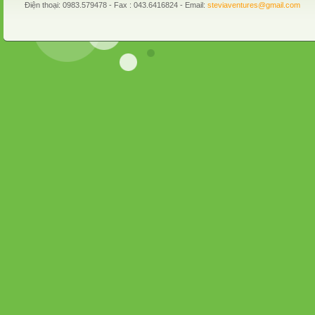
Điện thoại: 0983.579478 - Fax : 043.6416824 - Email:
steviaventures@gmail.com