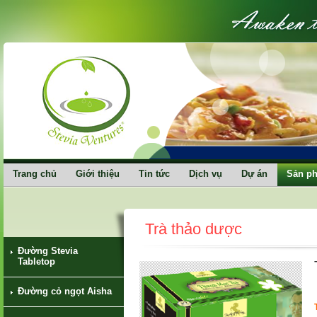
Trang chủ
Giới thiệu
Tin tức
Dịch vụ
Dự án
Sản p
Trà thảo dược
Đường Stevia
Tabletop
Đường cỏ ngọt Aisha