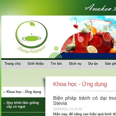
Trang chủ
Giới thiệu
Tin tức
Dịch vụ
Dự án
Sản p
Khoa học - Ứng dụng
Khoa học - Ứng dụng
Biện pháp tránh cỏ dại tro
Stevia
Quy trình làm giống
cây cỏ ngọt
22/09/2011 21:15:36
Hiện nay, để nâng cao hiệu quả kinh tế