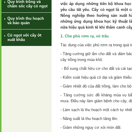
Quy trình trồng và
việc áp dụng những tiến bộ khoa học 
chăm sóc cây cỏ ngọt
yêu cầu tất yếu. Cây cỏ ngọt là một 
Nông nghiệp theo hướng sản xuất h
Quy trình thu hoạch
những ứng dụng khoa học kỹ thuật là
và bảo quản
nữa hiệu quả kinh tế khi thâm canh cây
Cỏ ngọt với cây ớt
1. Che phủ rơm rạ, vỏ trấu
xuất khẩu
Tác dụng của việc phủ rơm rạ trong quá tr
- Tăng cường giữ ẩm cho đất và đảm bảo
cây trồng trong mùa khô.
- Bổ sung chất hữu cơ cho đất và cải tạo 
- Kiểm soát hiệu quả cỏ dại và giảm thiể
- Giảm nhiệt độ của đất trồng, làm cho bộ 
- Tăng cường sức đề kháng mùa vụ bằ
mưa. Điều này làm giảm bệnh cho cây, đặc
- Làm sạch lá thu hoạch một cách tự nhiê
- Năng suất lá thu hoạch tăng lên.
- Giảm những nguy cơ xói mòn đất.