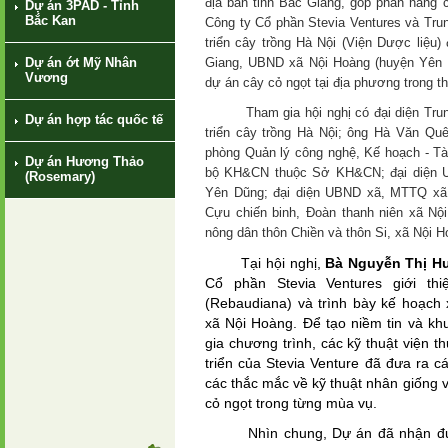
địa bàn tỉnh Bắc Giang, góp phần nâng c
Dự án 3PAD - Tỉnh
Bắc Kan
Công ty Cổ phần Stevia Ventures và Tru
triển cây trồng Hà Nội (Viện Dược liệ
Dự án ớt Mỹ Nhân
Giang, UBND xã Nội Hoàng (huyện Yên Dũ
Vương
dự án cây cỏ ngọt tại địa phương trong th
Tham gia hội nghị có đại diện Trung
Dự án hợp tác quốc tế
triển cây trồng Hà Nội; ông Hà Văn Qu
phòng Quản lý công nghệ, Kế hoạch - Tà
Dự án Hương Thảo
bộ KH&CN thuộc Sở KH&CN; đại diện 
(Rosemary)
Yên Dũng; đại diện UBND xã, MTTQ xã,
Cựu chiến binh, Đoàn thanh niên xã Nộ
nông dân thôn Chiền và thôn Si, xã Nội H
Tại hội nghị,
Bà Nguyễn Thị H
Cổ phần Stevia Ventures giới thi
(Rebaudiana) và trình bày kế hoạch 
xã Nội Hoàng. Để tạo niềm tin và k
gia chương trình, các kỹ thuật viện
triển của Stevia Venture đã đưa ra cá
các thắc mắc về kỹ thuật nhân giống
cỏ ngọt trong từng mùa vụ.
Nhìn chung, Dự án đã nhận được