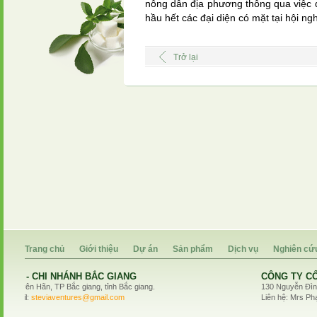
nông dân địa phương thông qua việc đ
hầu hết các đại diện có mặt tại hội ngh
Trở lại
Trang chủ
Giới thiệu
Dự án
Sản phẩm
Dịch vụ
Nghiên cứ
CÔNG TY CỔ PHẦN STEVIA VENTURES - CHI NHÁN
130 Nguyễn Đình Chiểu, Phường 6, Quận 3, Thành phố Hồ Chí Min
Liên hệ: Mrs Phạm Phương Thảo - Điện thoại: 0932.153535